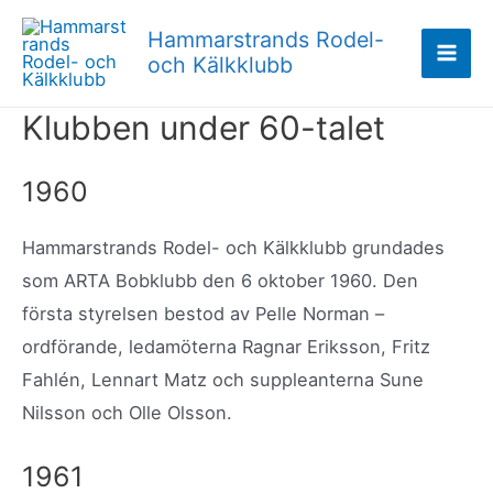
Hoppa
Hammarstrands Rodel-
till
och Kälkklubb
Mai
innehåll
Klubben under 60-talet
Men
1960
Hammarstrands Rodel- och Kälkklubb grundades
som ARTA Bobklubb den 6 oktober 1960. Den
första styrelsen bestod av Pelle Norman –
ordförande, ledamöterna Ragnar Eriksson, Fritz
Fahlén, Lennart Matz och suppleanterna Sune
Nilsson och Olle Olsson.
1961