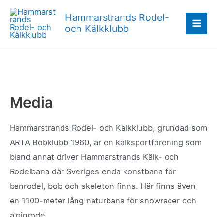
Hoppa
Hammarstrands Rodel-
till
och Kälkklubb
Mai
innehåll
Men
Media
Hammarstrands Rodel- och Kälkklubb, grundad som
ARTA Bobklubb 1960, är en kälksportförening som
bland annat driver Hammarstrands Kälk- och
Rodelbana där Sveriges enda konstbana för
banrodel, bob och skeleton finns. Här finns även
en 1100-meter lång naturbana för snowracer och
alpinrodel.