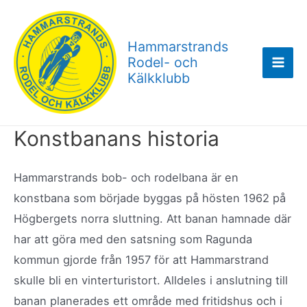
Hoppa
till
Hammarstrands
innehåll
Rodel- och
Mai
Kälkklubb
Men
Konstbanans historia
Hammarstrands bob- och rodelbana är en
konstbana som började byggas på hösten 1962 på
Högbergets norra sluttning. Att banan hamnade där
har att göra med den satsning som Ragunda
kommun gjorde från 1957 för att Hammarstrand
skulle bli en vinterturistort. Alldeles i anslutning till
banan planerades ett område med fritidshus och i