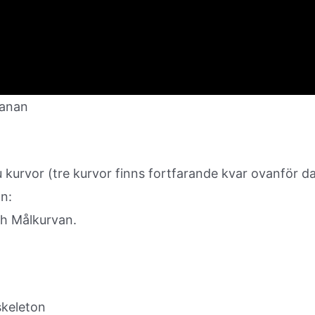
banan
 kurvor (tre kurvor finns fortfarande kvar ovanför da
n:
ch Målkurvan.
skeleton