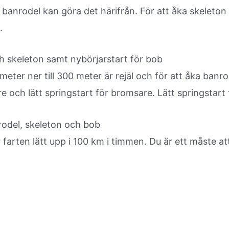
a banrodel kan göra det härifrån. För att åka skeleto
.
h skeleton samt nybörjarstart för bob
eter ner till 300 meter är rejäl och för att åka banr
re och lätt springstart för bromsare. Lätt springstart 
rodel, skeleton och bob
arten lätt upp i 100 km i timmen. Du är ett måste at