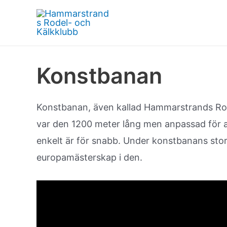
Hoppa
till
innehåll
Konstbanan
Konstbanan, även kallad Hammarstrands Rode
var den 1200 meter lång men anpassad för att
enkelt är för snabb. Under konstbanans sto
europamästerskap i den.