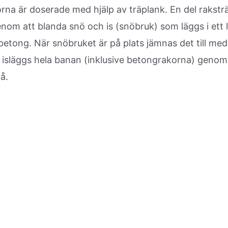
na är doserade med hjälp av träplank. En del raksträ
m att blanda snö och is (snöbruk) som läggs i ett l
betong. När snöbruket är på plats jämnas det till me
ämt isläggs hela banan (inklusive betongrakorna) geno
å.