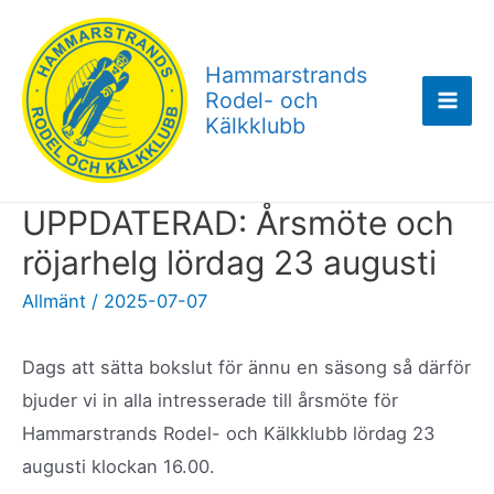
Hoppa
till
Hammarstrands
innehåll
Rodel- och
Mai
Kälkklubb
Men
UPPDATERAD: Årsmöte och
röjarhelg lördag 23 augusti
Allmänt
/
2025-07-07
Dags att sätta bokslut för ännu en säsong så därför
bjuder vi in alla intresserade till årsmöte för
Hammarstrands Rodel- och Kälkklubb lördag 23
augusti klockan 16.00.