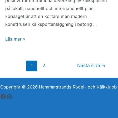
positivt för en framtida utveckling av kälksporten
på lokalt, nationellt och internationellt plan.
Förslaget är att en kortare men modern
konstfrusen kälksportanläggning i betong …
Ett
Läs mer »
steg
närmare
en
Sidnumrering
1
2
Nästa sida
→
modern
för
och
inlägg
konstfrusen
Copyright © 2026 Hammarstrands Rodel- och Kälkklubb
kälksportanläggning
Facebook
Instagram
när
projektet
Kälksport