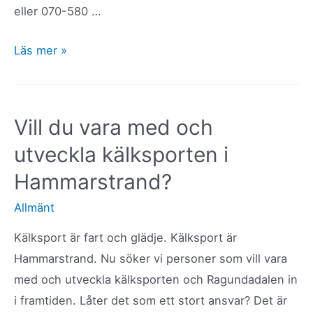
eller 070-580 …
Årsmöte
Läs mer »
Hammarstrands
Rodelklubb
7
Vill du vara med och
oktober
utveckla kälksporten i
Hammarstrand?
Allmänt
Kälksport är fart och glädje. Kälksport är
Hammarstrand. Nu söker vi personer som vill vara
med och utveckla kälksporten och Ragundadalen in
i framtiden. Låter det som ett stort ansvar? Det är