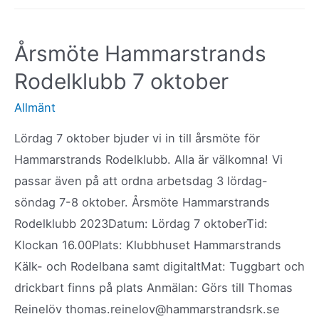
18
februari
Årsmöte Hammarstrands
är
Rodelklubb 7 oktober
säsongen
igång
Allmänt
på
Lördag 7 oktober bjuder vi in till årsmöte för
riktigt
Hammarstrands Rodelklubb. Alla är välkomna! Vi
passar även på att ordna arbetsdag 3 lördag-
söndag 7-8 oktober. Årsmöte Hammarstrands
Rodelklubb 2023Datum: Lördag 7 oktoberTid:
Klockan 16.00Plats: Klubbhuset Hammarstrands
Kälk- och Rodelbana samt digitaltMat: Tuggbart och
drickbart finns på plats Anmälan: Görs till Thomas
Reinelöv thomas.reinelov@hammarstrandsrk.se