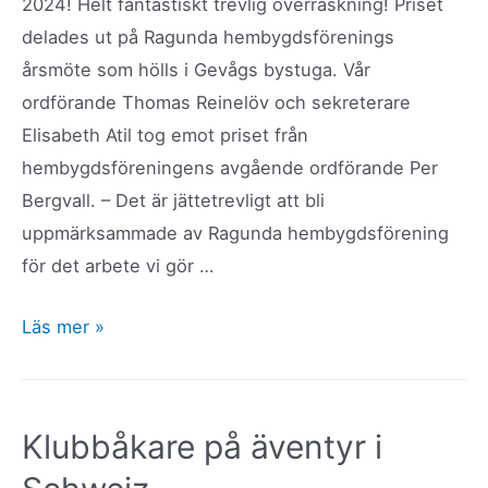
2024! Helt fantastiskt trevlig överraskning! Priset
delades ut på Ragunda hembygdsförenings
årsmöte som hölls i Gevågs bystuga. Vår
ordförande Thomas Reinelöv och sekreterare
Elisabeth Atil tog emot priset från
hembygdsföreningens avgående ordförande Per
Bergvall. – Det är jättetrevligt att bli
uppmärksammade av Ragunda hembygdsförening
för det arbete vi gör …
Hammarstrands
Läs mer »
rodelklubb
får
Ragunda
Klubbåkare på äventyr i
hembygdsförenings