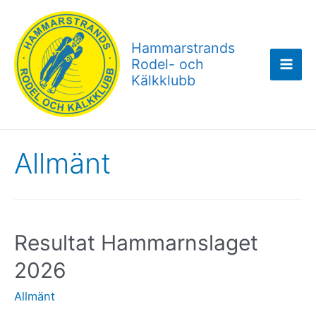
Hoppa
till
Hammarstrands
innehåll
Rodel- och
Mai
Kälkklubb
Men
Allmänt
Resultat Hammarnslaget
2026
Allmänt