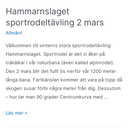
i
Hammarnslaget
Schweiz
sportrodeltävling 2 mars
Allmänt
Välkommen till vinterns stora sportrodeltävling:
Hammarnslaget. Sportrodel är det vi åker på
träkälkar i vår naturbana (även kallad alpinrodel).
Den 2 mars blir det fullt ös nerför vår 1200 meter
långa bana. Fartkänslan kommer att vara på topp då
skogen susar förbi några meter från dig. Dessutom
– hur tar man 90 grader Centrumkurva med …
Hammarnslaget
Läs mer »
sportrodeltävling