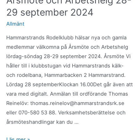
Årsmöte och Arbetshelg 28-
för
29 september 2024
alpin-
och
Allmänt
sportrodel
Hammarstrands Rodelklubb hälsar nya och gamla
7-
medlemmar välkomna på Årsmöte och Arbetshelg
9
lördag-söndag 28-29 september 2024. Årsmöte Vi
mars
håller till i klubbstugan vid Hammarstrands kälk-
och rodelbana, Hammarbacken 2 Hammarstrand.
Lördag 28 septemberKlockan 16.00Det går även att
vara med digitalt. Anmälan till ordförande Thomas
Reinelöv: thomas.reinelov@hammarstrandsrk.se
eller 070-580 53 88. Verksamhetsberättelse och
årsmöteshandlingar kan du …
Årsmöte
Läs mer »