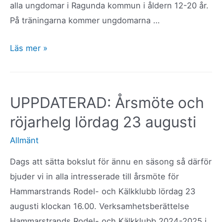
alla ungdomar i Ragunda kommun i åldern 12-20 år.
På träningarna kommer ungdomarna …
Rodelträning
Läs mer »
från
14
januari
UPPDATERAD: Årsmöte och
–
röjarhelg lördag 23 augusti
gratis
för
Allmänt
kommunens
Dags att sätta bokslut för ännu en säsong så därför
ungdomar
bjuder vi in alla intresserade till årsmöte för
12-
Hammarstrands Rodel- och Kälkklubb lördag 23
20
augusti klockan 16.00. Verksamhetsberättelse
år
Hammarstrands Rodel- och Kälkklubb 2024-2025 i