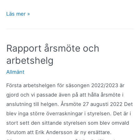
Vi
Läs mer »
öppnar
hela
anläggningen
Rapport årsmöte och
för
arbetshelg
premiäråkning
2023
Allmänt
lördag-
Första arbetshelgen för säsongen 2022/2023 är
söndag
gjord och vi passade även på att hålla årsmöte i
4-
anslutning till helgen. Årsmöte 27 augusti 2022 Det
5
blev inga större överraskningar i styrelsen. Det är i
januari
stort sett den sittande styrelsen som blev omvald
förutom att Erik Andersson är ny ersättare.