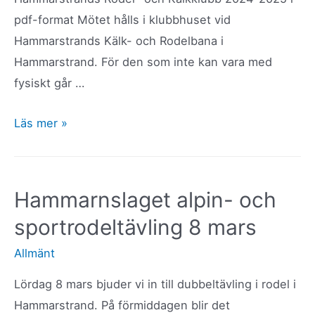
pdf-format Mötet hålls i klubbhuset vid
Hammarstrands Kälk- och Rodelbana i
Hammarstrand. För den som inte kan vara med
fysiskt går …
UPPDATERAD:
Läs mer »
Årsmöte
och
röjarhelg
Hammarnslaget alpin- och
lördag
sportrodeltävling 8 mars
23
augusti
Allmänt
Lördag 8 mars bjuder vi in till dubbeltävling i rodel i
Hammarstrand. På förmiddagen blir det