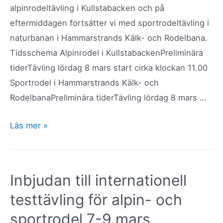
alpinrodeltävling i Kullstabacken och på
eftermiddagen fortsätter vi med sportrodeltävling i
naturbanan i Hammarstrands Kälk- och Rodelbana.
Tidsschema Alpinrodel i KullstabackenPreliminära
tiderTävling lördag 8 mars start cirka klockan 11.00
Sportrodel i Hammarstrands Kälk- och
RodelbanaPreliminära tiderTävling lördag 8 mars …
Hammarnslaget
Läs mer »
alpin-
och
sportrodeltävling
Inbjudan till internationell
8
testtävling för alpin- och
mars
sportrodel 7-9 mars