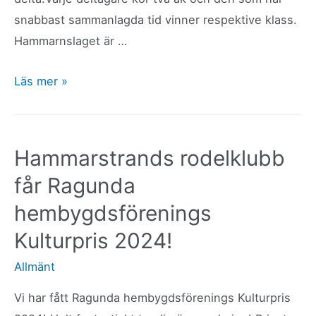
snabbast sammanlagda tid vinner respektive klass.
Hammarnslaget är …
Välkommen
Läs mer »
till
Hammarnslaget,
sportrodeltävling,
Hammarstrands rodelklubb
2
får Ragunda
mars
hembygdsförenings
Kulturpris 2024!
Allmänt
Vi har fått Ragunda hembygdsförenings Kulturpris