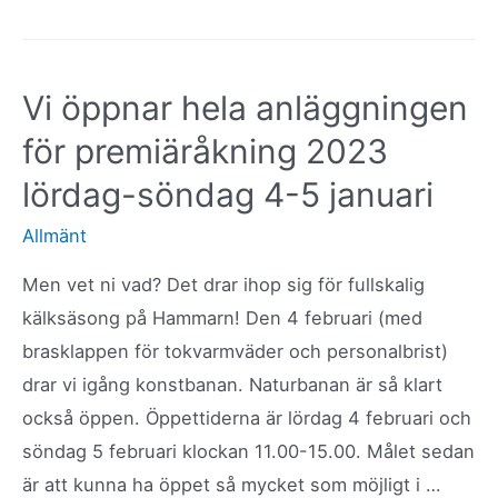
behöver
hjälp
att
Vi öppnar hela anläggningen
hålla
för premiäråkning 2023
Hammarstrands
Kälk-
lördag-söndag 4-5 januari
och
Allmänt
Rodelbana
Men vet ni vad? Det drar ihop sig för fullskalig
öppen
kälksäsong på Hammarn! Den 4 februari (med
för
brasklappen för tokvarmväder och personalbrist)
åkning!
drar vi igång konstbanan. Naturbanan är så klart
också öppen. Öppettiderna är lördag 4 februari och
söndag 5 februari klockan 11.00-15.00. Målet sedan
är att kunna ha öppet så mycket som möjligt i …