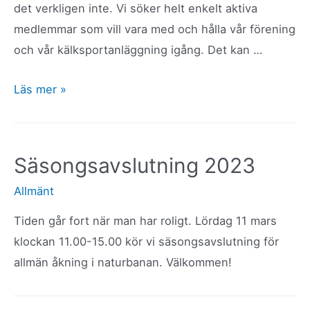
det verkligen inte. Vi söker helt enkelt aktiva
medlemmar som vill vara med och hålla vår förening
och vår kälksportanläggning igång. Det kan …
Vill
Läs mer »
du
vara
med
Säsongsavslutning 2023
och
Allmänt
utveckla
kälksporten
Tiden går fort när man har roligt. Lördag 11 mars
i
klockan 11.00-15.00 kör vi säsongsavslutning för
Hammarstrand?
allmän åkning i naturbanan. Välkommen!