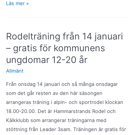
Hammarnslaget
Läs mer »
2026
–
Alpin-
Rodelträning från 14 januari
och
– gratis för kommunens
sportrodeltävling
28
ungdomar 12-20 år
februari
Allmänt
Från onsdag 14 januari och så många onsdagar
som det går resten av den här säsongen
arrangeras träning i alpin- och sportrodel klockan
18.00-20.00. Det är Hammarstrands Rodel och
Kälkklubb som arrangerar träningarna med
stöttning från Leader 3sam. Träningen är gratis för