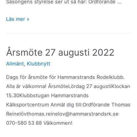
Säsongens styrelse ser ut så här: Ordförande …
Rapport
Läs mer »
årsmöte
och
arbetshelg
Årsmöte 27 augusti 2022
Allmänt
,
Klubbnytt
Dags för årsmöte för Hammarstrands Rodelklubb.
Alla är välkomna! ÅrsmöteLördag 27 augustiKlockan
15.30Klubbstugan Hammarstrands
Kälksportcentrum Anmäl dig till:Ordförande Thomas
Reinelövthomas.reinelov@hammarstrandsrk.se
070-580 53 88 Välkommen!