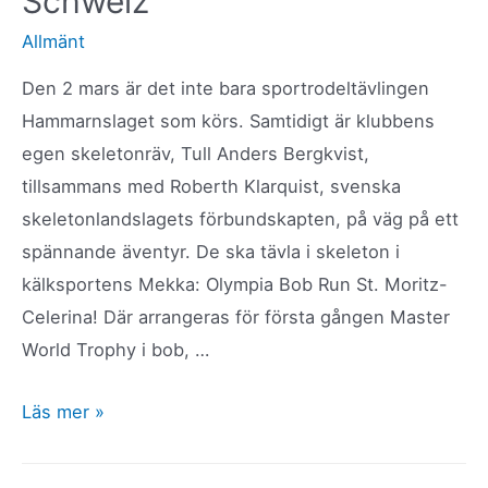
Schweiz
Kulturpris
2024!
Allmänt
Den 2 mars är det inte bara sportrodeltävlingen
Hammarnslaget som körs. Samtidigt är klubbens
egen skeletonräv, Tull Anders Bergkvist,
tillsammans med Roberth Klarquist, svenska
skeletonlandslagets förbundskapten, på väg på ett
spännande äventyr. De ska tävla i skeleton i
kälksportens Mekka: Olympia Bob Run St. Moritz-
Celerina! Där arrangeras för första gången Master
World Trophy i bob, …
Klubbåkare
Läs mer »
på
äventyr