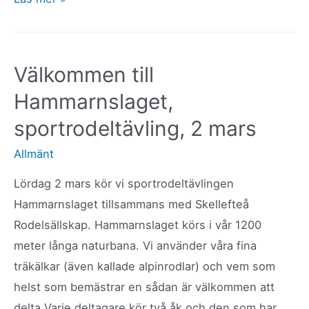
och
Arbetshelg
28-
Välkommen till
29
Hammarnslaget,
september
2024
sportrodeltävling, 2 mars
Allmänt
Lördag 2 mars kör vi sportrodeltävlingen
Hammarnslaget tillsammans med Skellefteå
Rodelsällskap. Hammarnslaget körs i vår 1200
meter långa naturbana. Vi använder våra fina
träkälkar (även kallade alpinrodlar) och vem som
helst som bemästrar en sådan är välkommen att
delta.Varje deltagare kör två åk och den som har