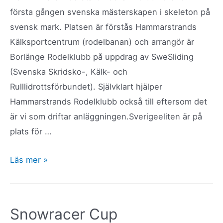
år!
första gången svenska mästerskapen i skeleton på
svensk mark. Platsen är förstås Hammarstrands
Kälksportcentrum (rodelbanan) och arrangör är
Borlänge Rodelklubb på uppdrag av SweSliding
(Svenska Skridsko-, Kälk- och
Rulllidrottsförbundet). Självklart hjälper
Hammarstrands Rodelklubb också till eftersom det
är vi som driftar anläggningen.Sverigeeliten är på
plats för …
SM
Läs mer »
i
skeleton
2022
Snowracer Cup