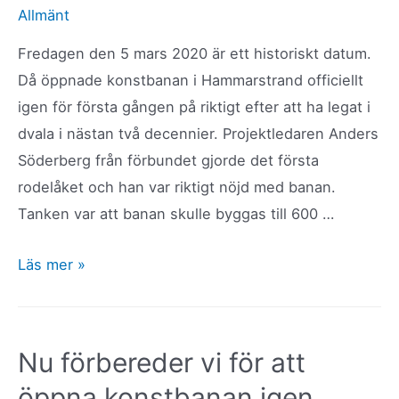
Allmänt
Fredagen den 5 mars 2020 är ett historiskt datum.
Då öppnade konstbanan i Hammarstrand officiellt
igen för första gången på riktigt efter att ha legat i
dvala i nästan två decennier. Projektledaren Anders
Söderberg från förbundet gjorde det första
rodelåket och han var riktigt nöjd med banan.
Tanken var att banan skulle byggas till 600 …
Hammarstrands
Läs mer »
rodelbana
är
officiellt
Nu förbereder vi för att
igång
öppna konstbanan igen
igen