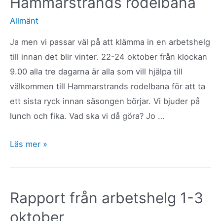
Hammarstrands rodelbana
Allmänt
Ja men vi passar väl på att klämma in en arbetshelg
till innan det blir vinter. 22-24 oktober från klockan
9.00 alla tre dagarna är alla som vill hjälpa till
välkommen till Hammarstrands rodelbana för att ta
ett sista ryck innan säsongen börjar. Vi bjuder på
lunch och fika. Vad ska vi då göra? Jo …
Arbetshelg
Läs mer »
22-
24
oktober
Rapport från arbetshelg 1-3
i
oktober
Hammarstrands