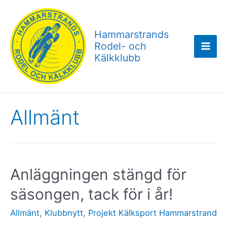
Hoppa
till
Hammarstrands
innehåll
Rodel- och
Mai
Kälkklubb
Men
Allmänt
Anläggningen stängd för
säsongen, tack för i år!
Allmänt
,
Klubbnytt
,
Projekt Kälksport Hammarstrand