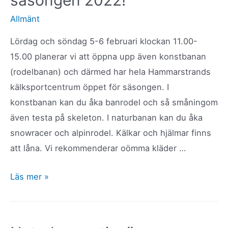
säsongen 2022!
rodelbanan?
Allmänt
Lördag och söndag 5-6 februari klockan 11.00-
15.00 planerar vi att öppna upp även konstbanan
(rodelbanan) och därmed har hela Hammarstrands
kälksportcentrum öppet för säsongen. I
konstbanan kan du åka banrodel och så småningom
även testa på skeleton. I naturbanan kan du åka
snowracer och alpinrodel. Kälkar och hjälmar finns
att låna. Vi rekommenderar oömma kläder …
5-
Läs mer »
6
februari
öppnar