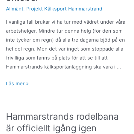
rodelbana
Allmänt
,
Projekt Kälksport Hammarstrand
I vanliga fall brukar vi ha tur med vädret under våra
arbetshelger. Mindre tur denna helg (för den som
inte tycker om regn) då alla tre dagarna bjöd på en
hel del regn. Men det var inget som stoppade alla
frivilliga som fanns på plats för att se till att
Hammarstrands kälksportanläggning ska vara i …
Rapport
Läs mer »
från
arbetshelg
1-
Hammarstrands rodelbana
3
är officiellt igång igen
oktober