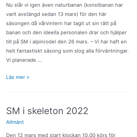
Nu slår vi igen även naturbanan (konstbanan har
varit avstängd sedan 13 mars) för den här
säsongen då vårvintern har tagit ut sin rätt på
banan och den ideella personalen drar och hjälper
till på SM i alpinrodel den 26 mars. – Vi har haft en
helt fantastiskt säsong som slog alla förväntningar.
Vi planerade …
Anläggningen
Läs mer »
stängd
för
säsongen,
SM i skeleton 2022
tack
Allmänt
för
i
Den 12 mars med start klockan 10.00 körs för