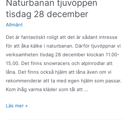
Naturbanan tjuvöppen
vi
tisdag 28 december
för
säsongen
Allmänt
2022!
Det är fantastiskt roligt att det är sådant intresse
för att åka kälke i naturbanan. Därför tjuvöppnar vi
verksamheten tisdag 28 december klockan 11.00-
15.00. Det finns snowracers och alpinrodlar att
låna. Det finns också hjälm att låna även om vi
rekommenderar att ta med egen hjälm som passar.
Kom ihåg varma kläder som tål att …
Naturbanan
Läs mer »
tjuvöppen
tisdag