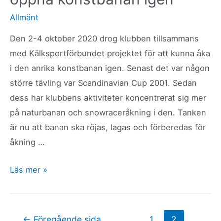
Allmänt
Den 2-4 oktober 2020 drog klubben tillsammans
med Kälksportförbundet projektet för att kunna åka
i den anrika konstbanan igen. Senast det var någon
större tävling var Scandinavian Cup 2001. Sedan
dess har klubbens aktiviteter koncentrerat sig mer
på naturbanan och snowraceråkning i den. Tanken
är nu att banan ska röjas, lagas och förberedas för
åkning …
Nu
Läs mer »
förbereder
vi
för
Sidnumrering
←
Föregående sida
1
2