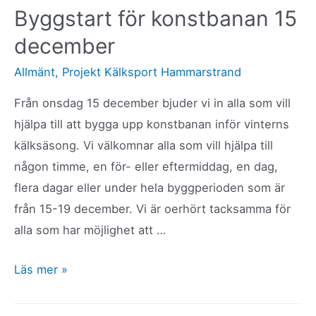
28
Byggstart för konstbanan 15
december
december
Allmänt
,
Projekt Kälksport Hammarstrand
Från onsdag 15 december bjuder vi in alla som vill
hjälpa till att bygga upp konstbanan inför vinterns
kälksäsong. Vi välkomnar alla som vill hjälpa till
någon timme, en för- eller eftermiddag, en dag,
flera dagar eller under hela byggperioden som är
från 15-19 december. Vi är oerhört tacksamma för
alla som har möjlighet att …
Byggstart
Läs mer »
för
konstbanan