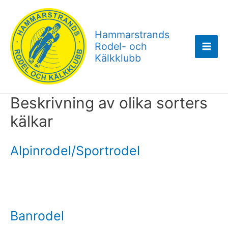
Hoppa
till
Hammarstrands
innehåll
Rodel- och
Mai
Kälkklubb
Men
Beskrivning av olika sorters
kälkar
Alpinrodel/Sportrodel
Banrodel